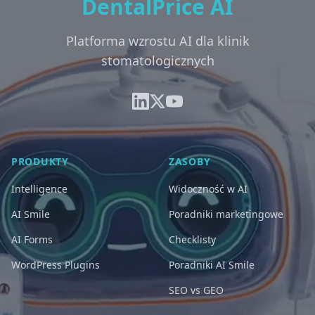
DentalPrice AI
Platforma wzrostu AI dla klinik
stomatologicznych
PRODUKTY
ZASOBY
Intelligence
Widoczność w AI
AI Smile
Poradniki marketingowe
AI Forms
Checklisty
WordPress Plugins
Poradniki AI Smile
SEO vs GEO