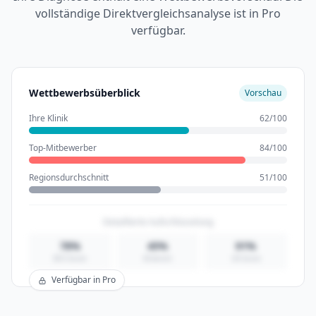
vollständige Direktvergleichsanalyse ist in Pro
verfügbar.
Wettbewerbsüberblick
Vorschau
Ihre Klinik
62/100
Top-Mitbewerber
84/100
Regionsdurchschnitt
51/100
Detaillierte Aufschlüsselung
78%
45%
91%
SEO-Score
KI-bereit
UX-Score
Verfügbar in Pro