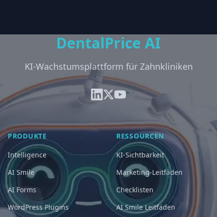
DentalPrice AI
KI-Wachstumsplattform für Zahnkliniken
PRODUKTE
RESSOURCEN
Intelligence
KI-Sichtbarkeit
AI Smile
Marketing-Leitfäden
AI Forms
Checklisten
WordPress Plugins
AI Smile Leitfäden