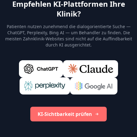
Empfehlen KI-Plattformen Ihre
Klinik?
Patienten nutzen zunehmend die dialogorientierte Suche —
ChatGPT, Perplexity, Bing AI — um Behandler zu finden. Die
meisten Zahnklinik-Websites sind nicht auf die Auffindbarkeit
durch KI ausgerichtet.
KI-Sichtbarkeit prüfen