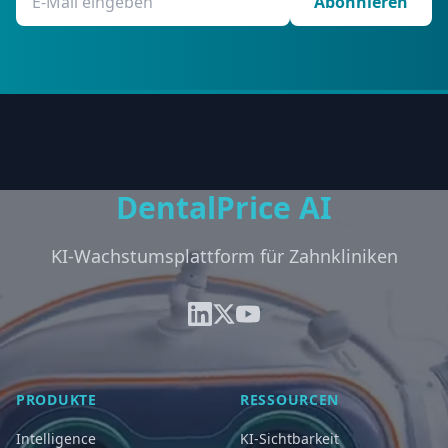
Abonnieren
DentalPrice AI
KI-Wachstumsplattform für Zahnkliniken
PRODUKTE
RESSOURCEN
Intelligence
KI-Sichtbarkeit