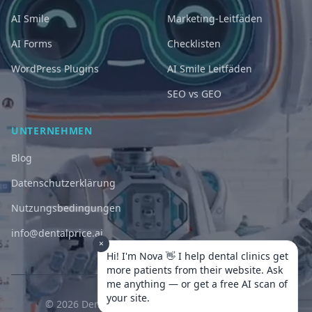
AI Smile
Marketing-Leitfäden
AI Forms
Checklisten
WordPress Plugins
AI Smile Leitfäden
SEO vs GEO
UNTERNEHMEN
Blog
Datenschutzerklärung
Nutzungsbedingungen
info@dentalprice.ai
×
Hi! I'm Nova 👋 I help dental clinics get
more patients from their website. Ask
me anything — or get a free AI scan of
your site.
© 2026 DentalPrice AI. Alle Rechte vorbehalten.