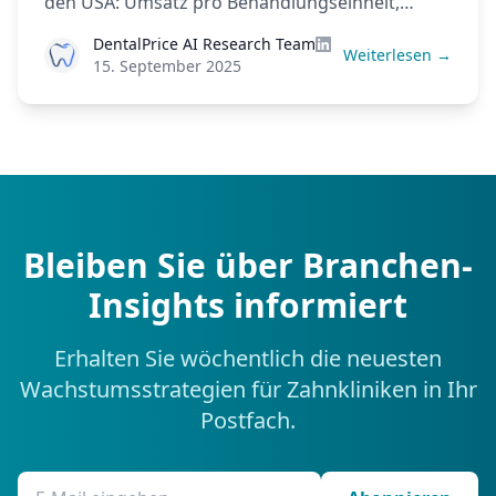
den USA: Umsatz pro Behandlungseinheit,
Umsatz pro Behandler, Gewinnmargen und
DentalPrice AI Research Team
Effizienzstrategien in Einzelpraxen,
Weiterlesen →
15. September 2025
Gruppenpraxen und DSO-Netzwerken.
Bleiben Sie über Branchen-
Insights informiert
Erhalten Sie wöchentlich die neuesten
Wachstumsstrategien für Zahnkliniken in Ihr
Postfach.