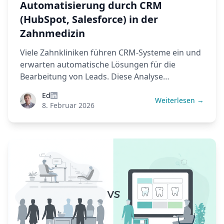
Automatisierung durch CRM
(HubSpot, Salesforce) in der
Zahnmedizin
Viele Zahnkliniken führen CRM-Systeme ein und
erwarten automatische Lösungen für die
Bearbeitung von Leads. Diese Analyse
untersucht, warum CRM ohne passende
Ed
Prozesse scheitert, wie sich Konzernstandards
Weiterlesen →
8. Februar 2026
von der Realität kleiner Kliniken unterscheiden
und welche praktischen Schritte Ihr CRM zum
Laufen bringen.