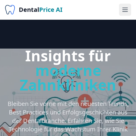
Dental
Price AI
Insights für
moderne
Zahnkliniken
Bleiben Sie vorne mit den neuesten Trends,
Best Practices und Erfolgsgeschichten aus
der Dentalbranche. Erfahren Sie, wie Sie
Technologie für das Wachstum Ihrer Klinik