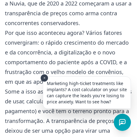
a Nuvia, que de 2020 a 2022 começaram a usar a
transparência de preços como arma contra
concorrentes conservadores.
Por que isso aconteceu agora? Vários fatores
convergiram: o rápido crescimento do mercado
e da concorrência, a digitalização e o novo
comportamento do paciente após a COVID, e a
frustração com o velho modelo de convênios,
×
em que as apólices não cobrem os gastos reais.
Marketing high-ticket treatments like
implants? A cost calculator on your site
Some a isso as capacidades técnicas (sites fáceis
can capture the leads you're losing to
de usar, calculadoras on-line, apps de
price anxiety. Want to see how?
pagamento) e você tem o terreno pronto para a
transformação. A transparência de preços
deixou de ser uma opção para virar uma