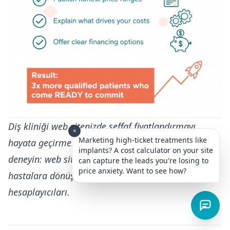
Diş kliniği web sitenizde şeffaf fiyatlandırmayı
×
Marketing high-ticket treatments like
hayata geçirmek mi istiyorsunuz?
DentalPrice AI’yı
implants? A cost calculator on your site
deneyin
: web sitesi ziyaretçilerinin 3 katını nitelikli
can capture the leads you're losing to
price anxiety. Want to see how?
hastalara dönüştüren yapay zekâ destekli maliyet
hesaplayıcıları.