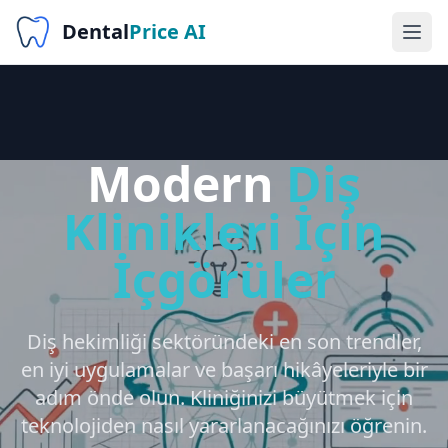
Dental
Price AI
Modern
Diş
Klinikleri İçin
İçgörüler
Diş hekimliği sektöründeki en son trendler,
en iyi uygulamalar ve başarı hikâyeleriyle bir
adım önde olun. Kliniğinizi büyütmek için
teknolojiden nasıl yararlanacağınızı öğrenin.