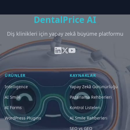
DentalPrice AI
Diş klinikleri için yapay zekâ büyüme platformu
ÜRÜNLER
KAYNAKLAR
Intelligence
Yapay Zekâ Görünürlüğü
AI Smile
Pazarlama Rehberleri
AI Forms
Kontrol Listeleri
WordPress Plugins
AI Smile Rehberleri
SEO vs GEO