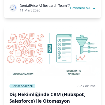
sonra olanlar. Yapay zekâ puanlamasının bunu
DentalPrice AI Research Team
nasıl çözdüğünü anlatıyoruz.
Devamını oku →
11 Mart 2026
33 dk okuma
Sektör Analizleri
Diş Hekimliğinde CRM (HubSpot,
Salesforce) ile Otomasyon