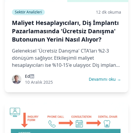
12 dk okuma
Sektör Analizleri
Maliyet Hesaplayıcıları, Diş İmplantı
Pazarlamasında 'Ücretsiz Danışma'
Butonunun Yerini Nasıl Alıyor?
Geleneksel 'Ücretsiz Danışma' CTA'ları %2-3
dönüşüm sağlıyor. Etkileşimli maliyet
hesaplayıcıları ise %10-15'e ulaşıyor. Diş implantı
lead üretimindeki bu değişimin ardındaki
Ed
psikolojiyi, verileri ve ROI'yi keşfedin.
Devamını oku →
10 Aralık 2025