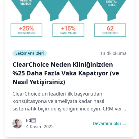
13 dk okuma
Sektör Analizleri
ClearChoice Neden Kliniğinizden
%25 Daha Fazla Vaka Kapatıyor (ve
Nasıl Yetişirsiniz)
ClearChoice'un leadleri ilk başvurudan
konsültasyona ve ameliyata kadar nasıl
sistematik biçimde işlediğini inceleyin. CRM veri
toplama, lead zenginleştirme, segmentasyon
Ed
stratejileri ve küçük kliniklerin nasıl rekabet
Devamını oku →
4 Kasım 2025
edebileceğini öğrenin.