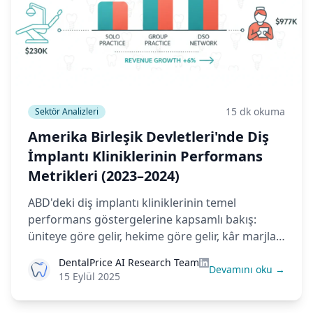
15 dk okuma
Sektör Analizleri
Amerika Birleşik Devletleri'nde Diş
İmplantı Kliniklerinin Performans
Metrikleri (2023–2024)
ABD'deki diş implantı kliniklerinin temel
performans göstergelerine kapsamlı bakış:
üniteye göre gelir, hekime göre gelir, kâr marjları
ve tek hekimli muayenehaneler, grup klinikleri ve
DentalPrice AI Research Team
DSO ağlarında verimlilik stratejileri.
Devamını oku →
15 Eylül 2025