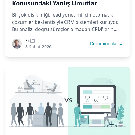
Konusundaki Yanlış Umutlar
Birçok diş kliniği, lead yönetimi için otomatik
çözümler beklentisiyle CRM sistemleri kuruyor.
Bu analiz, doğru süreçler olmadan CRM'lerin
neden başarısız olduğunu, kurumsal
Ed
standartların küçük klinik gerçeklerinden nasıl
Devamını oku →
8 Şubat 2026
ayrıldığını ve CRM'i kliniğinizde işe yarar hale
getirecek pratik adımları inceliyor.