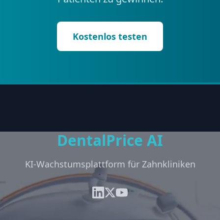
Kostenlos testen
DentalPrice AI
KI-Wachstumsplattform für Zahnkliniken