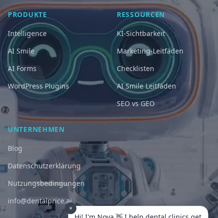
PRODUKTE
RESSOURCEN
Intelligence
KI-Sichtbarkeit
AI Smile
Marketing-Leitfäden
AI Forms
Checklisten
WordPress Plugins
AI Smile Leitfäden
SEO vs GEO
UNTERNEHMEN
Blog
Datenschutzerklärung
Nutzungsbedingungen
info@dentalprice.ai
×
Hi! I'm Nova 👋 I help dental clinics get